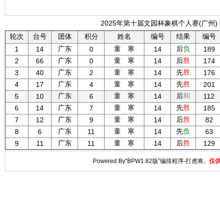
2025年第十届文园杯象棋个人赛(广州) -
轮次
台号
团体
积分
姓名
编号
结果
编号
广东
童 寒
后
负
1
14
0
14
189
广东
童 寒
后
胜
2
66
0
14
174
广东
童 寒
先
胜
3
40
2
14
176
广东
童 寒
先
胜
4
17
4
14
201
广东
童 寒
后
和
5
10
6
14
112
广东
童 寒
先
胜
6
14
7
14
185
广东
童 寒
后
胜
7
12
9
14
82
广东
童 寒
先
负
8
6
11
14
63
广东
童 寒
后
胜
9
11
11
14
129
Powered By“BPW1.82版”编排程序-打虎将。
仅