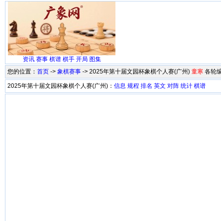
资讯
赛事
棋谱
棋手
开局
图集
您的位置：
首页
->
象棋赛事
-> 2025年第十届文园杯象棋个人赛(广州)
童寒
各轮
2025年第十届文园杯象棋个人赛(广州)：
信息
规程
排名
英文
对阵
统计
棋谱