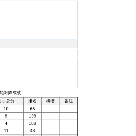
各轮对阵成绩
对手总分
排名
棋谱
备注
10
65
8
138
4
188
11
48