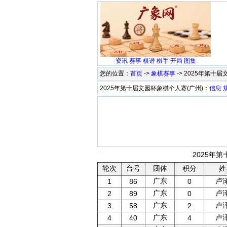
资讯
赛事
棋谱
棋手
开局
图集
您的位置：
首页
->
象棋赛事
-> 2025年第十
2025年第十届文园杯象棋个人赛(广州)：
信息
2025年第
轮次
台号
团体
积分
姓
广东
卢
1
86
0
广东
卢
2
89
0
广东
卢
3
58
2
广东
卢
4
40
4