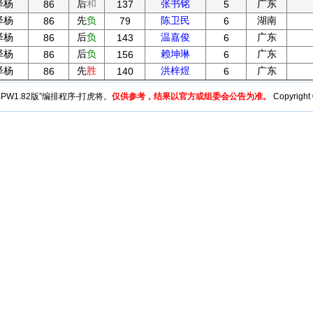
泽杨
后
和
张书铭
广东
86
137
5
泽杨
先
负
陈卫民
湖南
86
79
6
泽杨
后
负
温嘉俊
广东
86
143
6
泽杨
后
负
赖坤琳
广东
86
156
6
泽杨
先
胜
洪梓煜
广东
86
140
6
y“BPW1.82版”编排程序-打虎将。
仅供参考，结果以官方或组委会公告为准。
Copyright