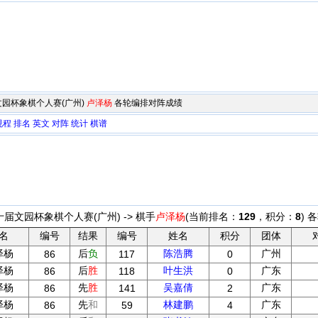
届文园杯象棋个人赛(广州)
卢泽杨
各轮编排对阵成绩
规程
排名
英文
对阵
统计
棋谱
十届文园杯象棋个人赛(广州) -> 棋手
卢泽杨
(当前排名：
129
，积分：
8
) 
名
编号
结果
编号
姓名
积分
团体
泽杨
后
负
陈浩腾
广州
86
117
0
泽杨
后
胜
叶生洪
广东
86
118
0
泽杨
先
胜
吴嘉倩
广东
86
141
2
泽杨
先
和
林建鹏
广东
86
59
4