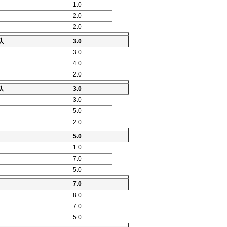
1.0
2.0
2.0
队
3.0
3.0
4.0
2.0
队
3.0
3.0
5.0
2.0
5.0
1.0
7.0
5.0
7.0
8.0
7.0
5.0