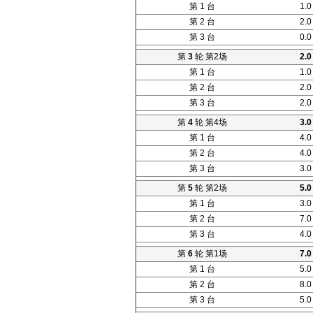
第 1 台
1.0
第 2 台
2.0
第 3 台
0.0
第
3
轮 第2场
2.0
第 1 台
1.0
第 2 台
2.0
第 3 台
2.0
第
4
轮 第4场
3.0
第 1 台
4.0
第 2 台
4.0
第 3 台
3.0
第
5
轮 第2场
5.0
第 1 台
3.0
第 2 台
7.0
第 3 台
4.0
第
6
轮 第1场
7.0
第 1 台
5.0
第 2 台
8.0
第 3 台
5.0