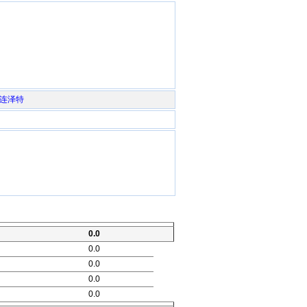
连泽特
0.0
0.0
0.0
0.0
0.0