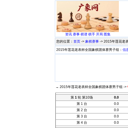
资讯
赛事
棋谱
棋手
开局
图集
您的位置：
首页
->
象棋赛事
-> 2015年莲
2015年莲花老表杯全国象棋团体赛男子组：
信
→ 2015年莲花老表杯全国象棋团体赛男子组 ->
第
1
轮 第10场
0.0
第 1 台
0.0
第 2 台
0.0
第 3 台
0.0
第 4 台
0.0