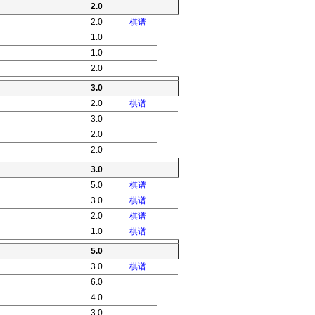
2.0
2.0
棋谱
1.0
1.0
2.0
3.0
2.0
棋谱
3.0
2.0
2.0
3.0
5.0
棋谱
3.0
棋谱
2.0
棋谱
1.0
棋谱
5.0
3.0
棋谱
6.0
4.0
3.0