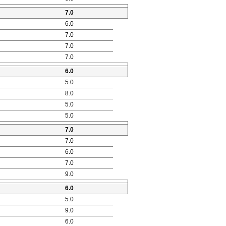
7.0
6.0
7.0
7.0
7.0
6.0
5.0
8.0
5.0
5.0
7.0
7.0
6.0
7.0
9.0
6.0
5.0
9.0
6.0