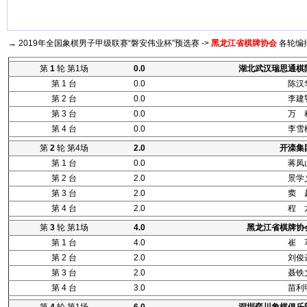
→ 2019年全国象棋男子甲级联赛“磐安伟业杯”预选赛 ->
黑龙江省棋牌协会
各轮编
第
1
轮 第1场
0.0
湖北武汉瑞思通棋
第 1 台
0.0
陈汉
第 2 台
0.0
李建
第 3 台
0.0
万 
第 4 台
0.0
李雪
第
2
轮 第4场
2.0
开滦集
第 1 台
0.0
蒋凤
第 2 台
2.0
景学
第 3 台
2.0
窦 
第 4 台
2.0
程 
第
3
轮 第1场
4.0
黑龙江省棋牌协
第 1 台
4.0
崔 
第 2 台
2.0
刘俊
第 3 台
2.0
聂铁
第 4 台
3.0
苗利