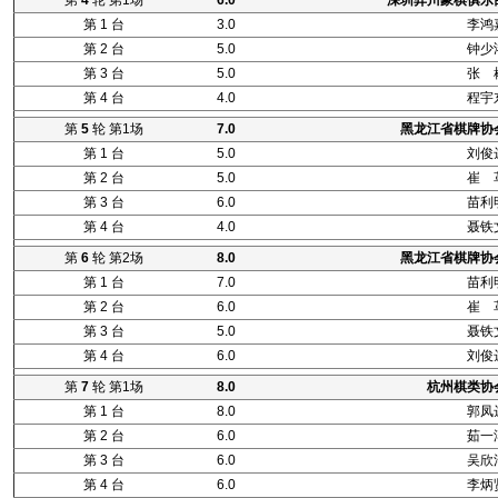
第
4
轮 第1场
6.0
深圳弈川象棋俱乐
第 1 台
3.0
李鸿
第 2 台
5.0
钟少
第 3 台
5.0
张 
第 4 台
4.0
程宇
第
5
轮 第1场
7.0
黑龙江省棋牌协
第 1 台
5.0
刘俊
第 2 台
5.0
崔 
第 3 台
6.0
苗利
第 4 台
4.0
聂铁
第
6
轮 第2场
8.0
黑龙江省棋牌协
第 1 台
7.0
苗利
第 2 台
6.0
崔 
第 3 台
5.0
聂铁
第 4 台
6.0
刘俊
第
7
轮 第1场
8.0
杭州棋类协
第 1 台
8.0
郭凤
第 2 台
6.0
茹一
第 3 台
6.0
吴欣
第 4 台
6.0
李炳