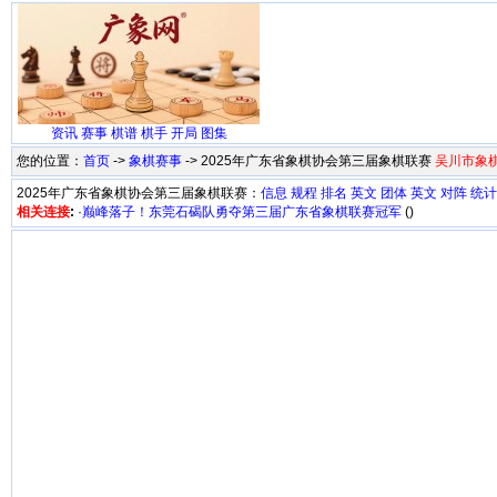
资讯
赛事
棋谱
棋手
开局
图集
您的位置：
首页
->
象棋赛事
-> 2025年广东省象棋协会第三届象棋联赛
吴川市象
2025年广东省象棋协会第三届象棋联赛：
信息
规程
排名
英文
团体
英文
对阵
统计
相关连接
:
·
巅峰落子！东莞石碣队勇夺第三届广东省象棋联赛冠军
()