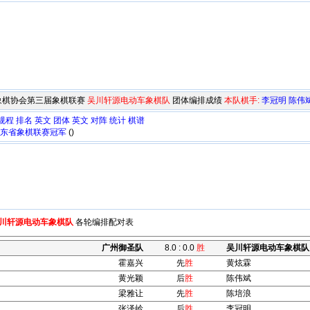
东省象棋协会第三届象棋联赛
吴川轩源电动车象棋队
团体编排成绩
本队棋手:
李冠明
陈伟
规程
排名
英文
团体
英文
对阵
统计
棋谱
东省象棋联赛冠军
()
川轩源电动车象棋队
各轮编排配对表
广州御圣队
8.0 : 0.0
胜
吴川轩源电动车象棋队
霍嘉兴
先
胜
黄炫霖
黄光颖
后
胜
陈伟斌
梁雅让
先
胜
陈培浪
张泽岭
后
胜
李冠明