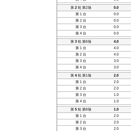
第
2
轮 第2场
0.0
第 1 台
0.0
第 2 台
0.0
第 3 台
0.0
第 4 台
0.0
第
3
轮 第6场
4.0
第 1 台
4.0
第 2 台
4.0
第 3 台
3.0
第 4 台
3.0
第
4
轮 第1场
2.0
第 1 台
2.0
第 2 台
2.0
第 3 台
1.0
第 4 台
1.0
第
5
轮 第6场
1.0
第 1 台
2.0
第 2 台
2.0
第 3 台
2.0