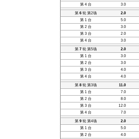
第 4 台
3.0
第
6
轮 第2场
2.0
第 1 台
5.0
第 2 台
3.0
第 3 台
2.0
第 4 台
3.0
第
7
轮 第5场
2.0
第 1 台
3.0
第 2 台
3.0
第 3 台
4.0
第 4 台
4.0
第
8
轮 第3场
11.0
第 1 台
7.0
第 2 台
8.0
第 3 台
12.0
第 4 台
7.0
第
9
轮 第4场
2.0
第 1 台
5.0
第 2 台
4.0