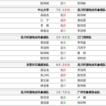
陈伟斌
后
和
郑鸿标
中山大学
7.0 : 1.0
胜
吴川轩源电动车象棋队
高劭杰
先
胜
陈伟斌
江 宁
后
胜
黄炫霖
李 锋
先
胜
陈培浪
林俊达
后
和
李冠明
吴川轩源电动车象棋队
2.0 : 6.0
负
江门润祥队
黄炫霖
先
负
李鸿嘉
李冠明
后
负
邝亮宇
陈伟斌
先
和
黎 铎
陈培浪
后
和
胡钧炫
东莞市石碣棋协队
6.0 : 2.0
胜
吴川轩源电动车象棋队
梁运龙
先
胜
李冠明
朱少钧
后
胜
陈培浪
黄文俊
先
和
黄炫霖
林进春
后
和
陈伟斌
吴川轩源电动车象棋队
1.0 : 7.0
负
广州市象棋协会队
陈培浪
先
负
卢 曦
黄炫霖
后
负
张剑明