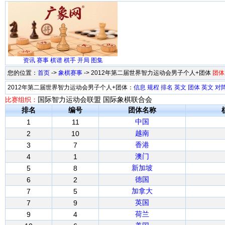
资讯
赛事
棋谱
棋手
开局
图集
您的位置：
首页
->
象棋赛事
-> 2012年第二届世界智力运动会男子个人+团体
团体
2012年第二届世界智力运动会男子个人+团体：
信息
规程
排名
英文
团体
英文
对
国际智力运动会联盟 国际象棋联合会
比赛组织：
排名
编号
团体名称
中国
1
11
越南
2
10
香港
3
7
澳门
4
1
新加坡
5
8
德国
6
2
加拿大
7
5
英国
7
9
荷兰
9
4