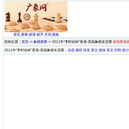
资讯
赛事
棋谱
棋手
开局
图集
您的位置：
首页
->
象棋赛事
-> 2011年“李时佑杯”香港-美国象棋友谊赛
各轮胜负
2011年“李时佑杯”香港-美国象棋友谊赛：
信息
规程
排名
英文
团体
英文
对阵
统计