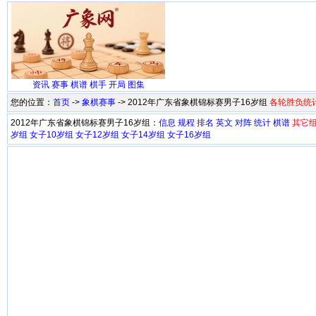
资讯
赛事
棋谱
棋手
开局
图集
您的位置：
首页
->
象棋赛事
-> 2012年广东省象棋锦标赛男子16岁组
各轮胜负统
2012年广东省象棋锦标赛男子16岁组：
信息
规程
排名
英文
对阵
统计
棋谱
其它
岁组
女子10岁组
女子12岁组
女子14岁组
女子16岁组