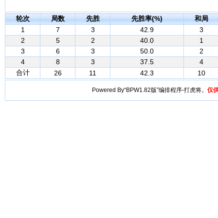
轮次
局数
先胜
先胜率(%)
和局
1
7
3
42.9
3
2
5
2
40.0
1
3
6
3
50.0
2
4
8
3
37.5
4
合计
26
11
42.3
10
Powered By“BPW1.82版”编排程序-打虎将。
仅