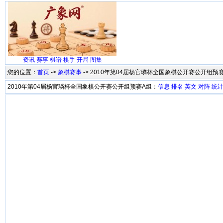
资讯
赛事
棋谱
棋手
开局
图集
您的位置：
首页
->
象棋赛事
-> 2010年第04届杨官璘杯全国象棋公开赛公开组预
2010年第04届杨官璘杯全国象棋公开赛公开组预赛A组：
信息
排名
英文
对阵
统