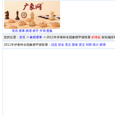
资讯
赛事
棋谱
棋手
开局
图集
您的位置：
首页
->
象棋赛事
-> 2011年伊泰杯全国象棋甲级联赛
郝继超
各轮编排
2011年伊泰杯全国象棋甲级联赛：
信息
排名
英文
团体
英文
对阵
统计
棋谱