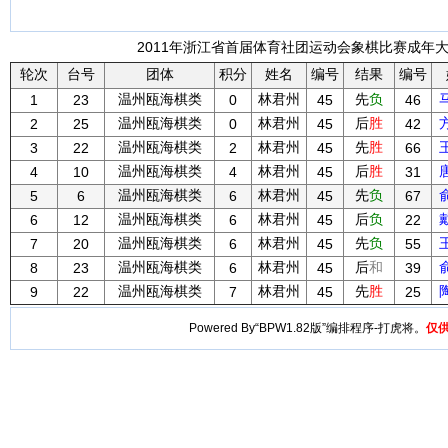
2011年浙江省首届体育社团运动会象棋比赛成年大众
轮次
台号
团体
积分
姓名
编号
结果
编号
温州瓯海棋类
林君州
先
负
1
23
0
45
46
温州瓯海棋类
林君州
后
胜
2
25
0
45
42
温州瓯海棋类
林君州
先
胜
3
22
2
45
66
温州瓯海棋类
林君州
后
胜
4
10
4
45
31
温州瓯海棋类
林君州
先
负
5
6
6
45
67
温州瓯海棋类
林君州
后
负
6
12
6
45
22
温州瓯海棋类
林君州
先
负
7
20
6
45
55
温州瓯海棋类
林君州
后
和
8
23
6
45
39
温州瓯海棋类
林君州
先
胜
9
22
7
45
25
Powered By“BPW1.82版”编排程序-打虎将。
仅