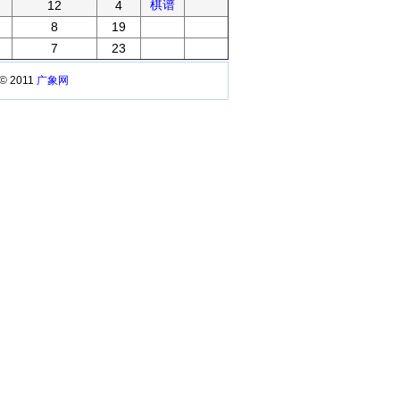
棋谱
12
4
8
19
7
23
 © 2011
广象网