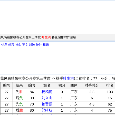
东东莞凤岗镇象棋赛公开赛第三季度
叶生洪
各轮编排对阵成绩
：
信息
规程
排名
英文
对阵
统计
棋谱
东莞凤岗镇象棋赛公开赛第三季度 -> 棋手
叶生洪
(当前排名：
77
，积分：
4
编号
结果
编号
姓名
积分
团体
对手总分
排名
先
胜
杨鸿轲
广东
27
84
0
2.5
103
后
负
刘立山
广东
27
90
1
6
15
先
负
赖晋强
广东
27
70
1
4.5
62
后
胜
郭绮航
广东
27
80
1
4
75