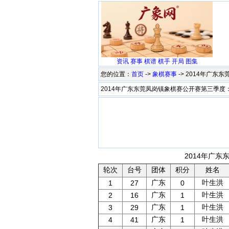
资讯
赛事
棋谱
棋手
开局
图集
您的位置：
首页
->
象棋赛事
-> 2014年广
2014年广东东莞凤岗镇象棋赛公开赛第三季度
2014年广东
轮次
台号
团体
积分
姓名
广东
叶生洪
1
27
0
广东
叶生洪
2
16
1
广东
叶生洪
3
29
1
广东
叶生洪
4
41
1