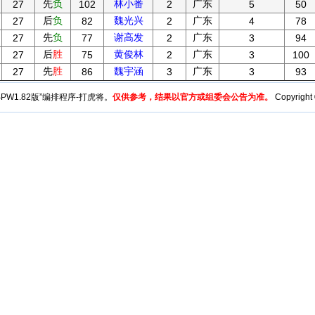
先
负
林小番
广东
27
102
2
5
50
后
负
魏光兴
广东
27
82
2
4
78
先
负
谢高发
广东
27
77
2
3
94
后
胜
黄俊林
广东
27
75
2
3
100
先
胜
魏宇涵
广东
27
86
3
3
93
y“BPW1.82版”编排程序-打虎将。
仅供参考，结果以官方或组委会公告为准。
Copyright