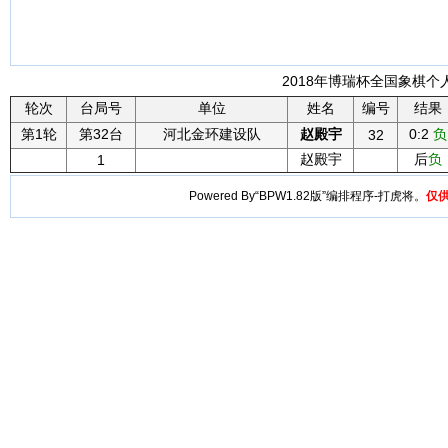
2018年博瑞杯全国象棋个人
轮次
台局号
单位
姓名
编号
结果
第1轮
第32台
河北金环建设队
赵殿宇
0:2
负
32
赵殿宇
后
负
1
Powered By“BPW1.82版”编排程序-打虎将。
仅