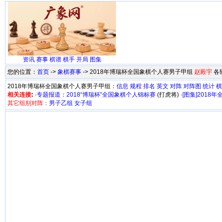
资讯
赛事
棋谱
棋手
开局
图集
您的位置：
首页
->
象棋赛事
-> 2018年博瑞杯全国象棋个人赛男子甲组
赵殿宇
各
2018年博瑞杯全国象棋个人赛男子甲组：
信息
规程
排名
英文
对阵
对阵图
统计
棋
相关连接
:
·
专题报道：2018“博瑞杯”全国象棋个人锦标赛
(打虎将) ·
[图集]201
其它组别对阵：
男子乙组
女子组