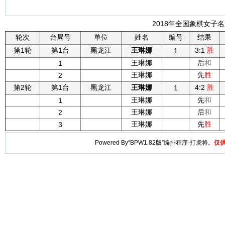
2018年全国象棋女子名
轮次
台局号
单位
姓名
编号
结果
第1轮
第1台
黑龙江
王琳娜
3:1
胜
1
王琳娜
后
和
1
王琳娜
先
胜
2
第2轮
第1台
黑龙江
王琳娜
4:2
胜
1
王琳娜
先
和
1
王琳娜
后
和
2
王琳娜
先
胜
3
Powered By“BPW1.82版”编排程序-打虎将。
仅