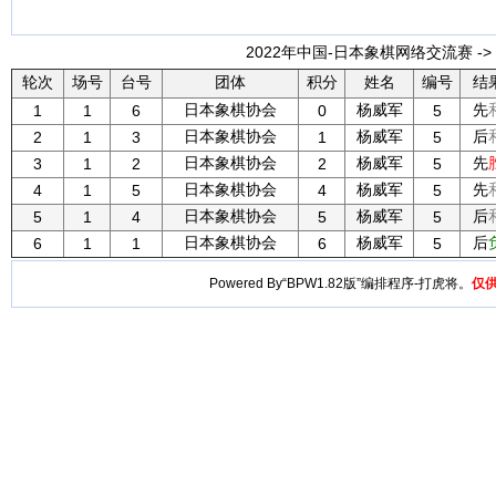
2022年中国-日本象棋网络交流赛 ->
轮次
场号
台号
团体
积分
姓名
编号
结
日本象棋协会
杨威军
先
1
1
6
0
5
日本象棋协会
杨威军
后
2
1
3
1
5
日本象棋协会
杨威军
先
3
1
2
2
5
日本象棋协会
杨威军
先
4
1
5
4
5
日本象棋协会
杨威军
后
5
1
4
5
5
日本象棋协会
杨威军
后
6
1
1
6
5
Powered By“BPW1.82版”编排程序-打虎将。
仅