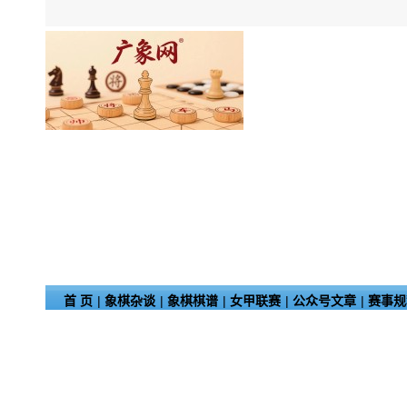
首 页
|
象棋杂谈
|
象棋棋谱
|
女甲联赛
|
公众号文章
|
赛事规