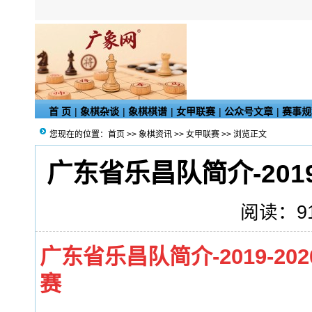
首 页
|
象棋杂谈
|
象棋棋谱
|
女甲联赛
|
公众号文章
|
赛事规
您现在的位置：
首页
>>
象棋资讯
>>
女甲联赛
>> 浏览正文
广东省乐昌队简介-201
阅读：918
广东省乐昌队简介-2019-2
赛