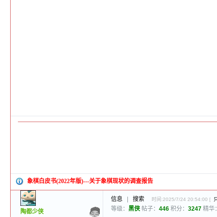
象棋白皮书(2022年版)---关于象棋现状的调查报告
信息
|
搜索
时间:2025/7/24 20:54:00 [
等级：
黑侠
帖子：
446
积分：
3247
精华
陶都少侠