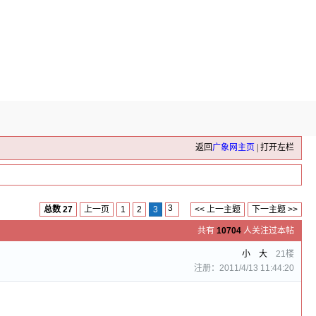
返回
广象网主页
|
打开左栏
总数 27
上一页
1
2
3
<< 上一主题
下一主题 >>
共有
10704
人关注过本帖
小
大
21楼
注册：2011/4/13 11:44:20