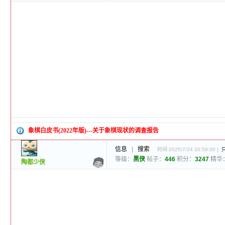
象棋白皮书(2022年版)---关于象棋现状的调查报告
信息
|
搜索
时间:2025/7/24 20:59:00 [
等级：
黑侠
帖子：
446
积分：
3247
精华
陶都少侠