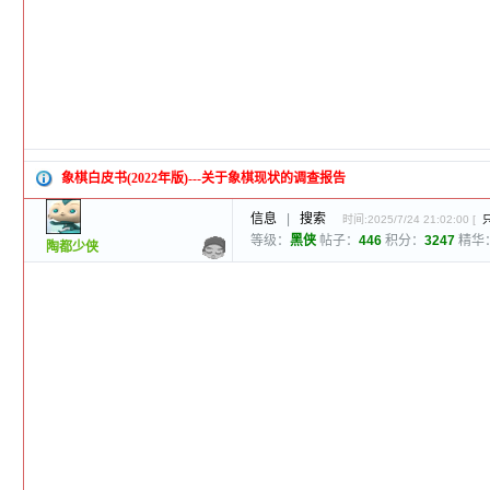
象棋白皮书(2022年版)---关于象棋现状的调查报告
信息
|
搜索
时间:2025/7/24 21:02:00 [
等级：
黑侠
帖子：
446
积分：
3247
精华
陶都少侠