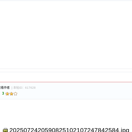
只看作者
] 本帖ID：617628
：
3
2025072420590825102107247842584.jpg