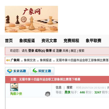
首页
象棋报道
资讯文章
竞赛规程
象甲联赛
欢迎您：请先
登录
或用
QQ
微博
或
注册
风格
|
展区
|
搜索
广象网
→
象棋交流
→
象棋报道
→ 无锡市第十四届市运会职工部象棋比赛落
主题：无锡市第十四届市运会职工部象棋比赛落下帷幕
新的主题
投票帖
信息
|
搜索
时间:2025/7/24 20:52:00 [
小字报
等级：
黑侠
帖子：
446
积分：
3247
精华
陶都少侠