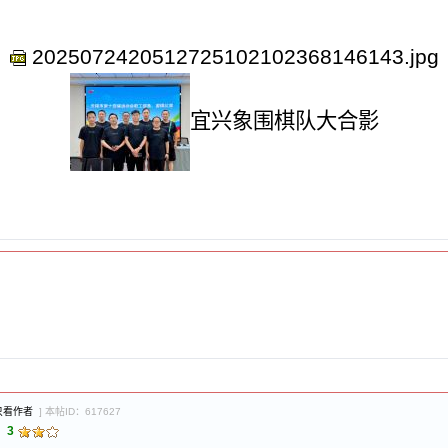
2025072420512725102102368146143.jpg
宜兴象围棋队大合影
只看作者
] 本帖ID：617627
：
3