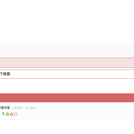
下帷幕
只看作者
] 本帖ID：617626
：
3