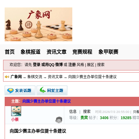
首页
象棋报道
资讯文章
竞赛规程
象甲联赛
欢迎您：请先
登录
或用
QQ
微博
或
注册
风格
|
展区
|
搜索
广象网
→
象棋交流
→
资讯文章
→ 向国少赛主办单位提十条建议
主题：
向国少赛主办单位提十条建议
新的主题
投票帖
信息
|
搜索
时间:2026/7/3 20:55:00 [
只
小字报
等级：
贵宾
帖子：
3406
积分：
19285
精
小蔡
向国少赛主办单位提十条建议