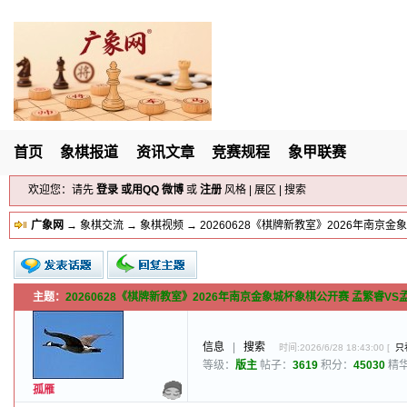
首页
象棋报道
资讯文章
竞赛规程
象甲联赛
欢迎您：请先
登录
或用
QQ
微博
或
注册
风格
|
展区
|
搜索
广象网
→
象棋交流
→
象棋视频
→ 20260628《棋牌新教室》2026年南京
主题：
20260628《棋牌新教室》2026年南京金象城杯象棋公开赛 孟繁睿VS
新的主题
投票帖
小字报
信息
|
搜索
时间:2026/6/28 18:43:00 [
只
等级：
版主
帖子：
3619
积分：
45030
精
孤雁