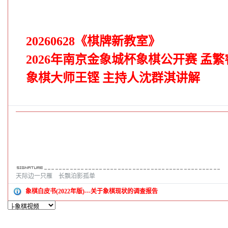
20260628《棋牌新教室》
2026年南京金象城杯象棋公开赛
孟繁
象棋大师王铿 主持人沈群淇讲解
天际边一只雁 长飘泊影孤单
象棋白皮书(2022年版)---关于象棋现状的调查报告