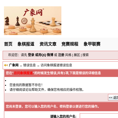
首页
象棋报道
资讯文章
竞赛规程
象甲联赛
欢迎您：请先
登录
或用
QQ
微博
或
注册
风格
|
展区
|
搜索
广象网
→
错误信息
→ 访问象棋报道错误信息
您在"
访问象棋报道
"的时候发生错误,共有1项,下面是错误的详细信息
您查找的数据暂不存在！
请仔细阅读论坛帮助文件，确保您有相应的操作权限。
您尚未登录，您可以输入您的用户名、密码登录以便进行您的操作。
请输入您的用户名: