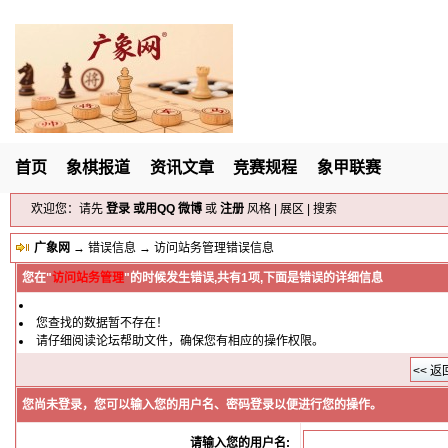
首页
象棋报道
资讯文章
竞赛规程
象甲联赛
欢迎您：请先
登录
或用
QQ
微博
或
注册
风格
|
展区
|
搜索
广象网
→
错误信息
→ 访问站务管理错误信息
您在"
访问站务管理
"的时候发生错误,共有1项,下面是错误的详细信息
您查找的数据暂不存在！
请仔细阅读论坛帮助文件，确保您有相应的操作权限。
您尚未登录，您可以输入您的用户名、密码登录以便进行您的操作。
请输入您的用户名: