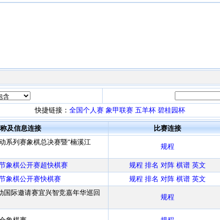
快捷链接：
全国个人赛
象甲联赛
五羊杯
碧桂园杯
称及信息连接
比赛连接
运动系列赛象棋总决赛暨“楠溪江
规程
动节象棋公开赛超快棋赛
规程
排名
对阵
棋谱
英文
动节象棋公开赛快棋赛
规程
排名
对阵
棋谱
英文
力运动国际邀请赛宜兴智竞嘉年华巡回
规程