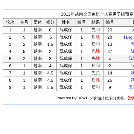
2012年越南全国象棋个人赛男子组预赛 -
轮次
台号
团体
积分
姓名
编号
结果
编号
越南
阮成保
先
和
1
1
0
1
20
越南
阮成保
后
胜
2
9
.5
1
28
Tang
越南
阮成保
后
和
3
2
1.5
1
13
越南
阮成保
先
胜
4
5
2
1
37
越南
阮成保
先
胜
阮
5
2
3
1
4
越南
阮成保
后
和
6
1
4
1
2
越南
阮成保
先
负
7
1
4.5
1
14
越南
阮成保
后
胜
8
3
4.5
1
26
越南
阮成保
后
和
宗
9
1
5.5
1
9
Powered By“BPW1.82版”编排程序-打虎将。
仅