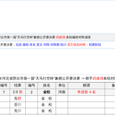
北省邢台市第一届“天马行空杯”象棋公开赛决赛
武俊强
各轮编排对阵成绩
公开赛决赛：
信息
规程
排名
英文
对阵
对阵图
统计
其它组别对阵：
初赛阶段
5年河北省邢台市第一届“天马行空杯”象棋公开赛决赛 -> 棋手
武俊强
各轮对
编号
结果
编号
姓名
单位
棋谱
备
2:0
胜
金松
河南
争进前 4 名
7
2
先
胜
金 松
后
和
金 松
先
和
金 松