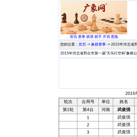
资讯
赛事
棋谱
棋手
开局
图集
您的位置：
首页
->
象棋赛事
-> 2015年河
2015年河北省邢台市第一届“天马行空杯”象棋
201
轮次
台局号
单位
姓名
第1轮
第4台
河南
武俊强
武俊强
1
武俊强
2
武俊强
3