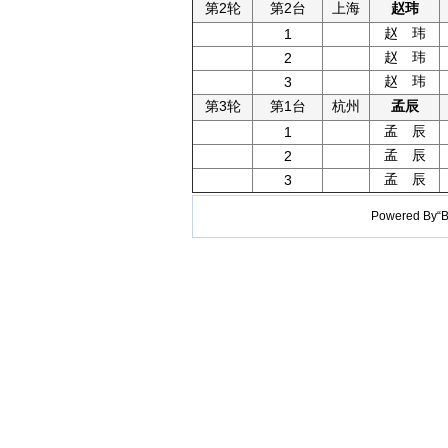
第2轮
第2台
上海
赵玮
赵 玮
1
赵 玮
2
赵 玮
3
第3轮
第1台
杭州
孟辰
孟 辰
1
孟 辰
2
孟 辰
3
Powered B