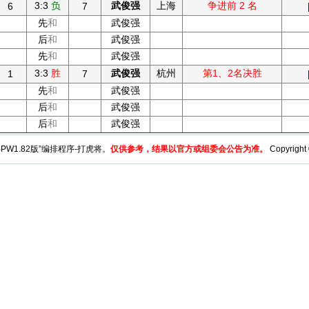
3:3
负
武俊强
上海
争进前 2 名
6
7
先
和
武俊强
后
和
武俊强
先
和
武俊强
3:3
胜
武俊强
杭州
第1、2名决胜
1
7
先
和
武俊强
后
和
武俊强
后
和
武俊强
y“BPW1.82版”编排程序-打虎将。
仅供参考，结果以官方或组委会公告为准。
Copyright