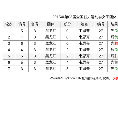
2015年第03届全国智力运动会女子团体 -
轮次
场号
台号
团体
积分
姓名
编号
结果
黑龙江
韦思齐
先
负
1
5
3
0
27
黑龙江
韦思齐
后
负
2
4
3
0
27
黑龙江
韦思齐
先
胜
3
6
3
0
27
黑龙江
韦思齐
后
负
4
4
3
2
27
黑龙江
韦思齐
后
胜
5
5
3
2
27
黑龙江
韦思齐
先
和
6
5
3
4
27
黑龙江
韦思齐
先
负
7
3
3
5
27
Powered By“BPW1.82版”编排程序-打虎将。
仅