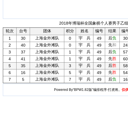
2018年博瑞杯全国象棋个人赛男子乙组 
轮次
台号
团体
积分
姓名
编号
结果
编
上海金外滩队
宇 兵
后
负
1
30
0
49
30
上海金外滩队
宇 兵
先
和
2
40
0
49
24
上海金外滩队
宇 兵
后
负
3
37
1
49
57
上海金外滩队
宇 兵
先
胜
4
41
1
49
60
上海金外滩队
宇 兵
后
胜
5
35
3
49
58
上海金外滩队
宇 兵
先
胜
6
16
5
49
54
上海金外滩队
宇 兵
后
负
7
5
7
49
16
Powered By“BPW1.82版”编排程序-打虎将。
仅