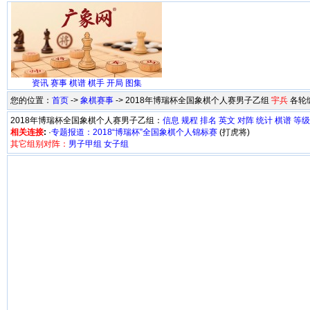
资讯
赛事
棋谱
棋手
开局
图集
您的位置：
首页
->
象棋赛事
-> 2018年博瑞杯全国象棋个人赛男子乙组
宇兵
各轮
2018年博瑞杯全国象棋个人赛男子乙组：
信息
规程
排名
英文
对阵
统计
棋谱
等级
相关连接
:
·
专题报道：2018“博瑞杯”全国象棋个人锦标赛
(打虎将)
其它组别对阵：
男子甲组
女子组