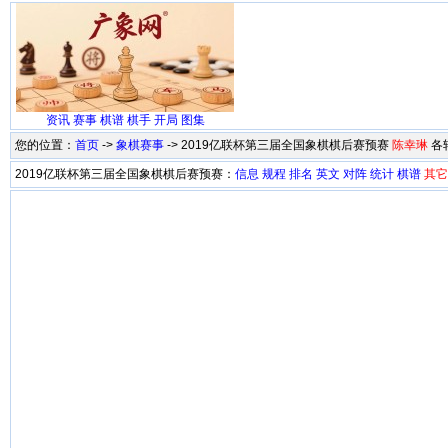
资讯
赛事
棋谱
棋手
开局
图集
您的位置：
首页
->
象棋赛事
-> 2019亿联杯第三届全国象棋棋后赛预赛
陈幸琳
各
2019亿联杯第三届全国象棋棋后赛预赛：
信息
规程
排名
英文
对阵
统计
棋谱
其它