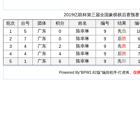
2019亿联杯第三届全国象棋棋后赛预赛 -
轮次
台号
团体
积分
姓名
编号
结果
编
广东
陈幸琳
先
负
1
5
0
9
1
广东
陈幸琳
后
胜
2
7
0
9
广东
陈幸琳
先
胜
3
4
2
9
广东
陈幸琳
后
胜
4
4
4
9
广东
陈幸琳
先
和
5
1
6
9
Powered By“BPW1.82版”编排程序-打虎将。
仅