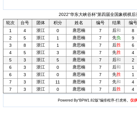
2022“华东大峡谷杯”第四届全国象棋棋后赛
轮次
台号
团体
积分
姓名
编号
结果
编
浙江
唐思楠
后
和
1
4
0
7
8
浙江
唐思楠
先
负
2
5
1
7
9
浙江
唐思楠
后
胜
3
8
1
7
6
浙江
唐思楠
先
胜
4
5
3
7
4
浙江
唐思楠
后
和
5
3
5
7
2
浙江
唐思楠
后
和
6
3
0
7
1
浙江
唐思楠
先
胜
6
3
0
7
1
浙江
唐思楠
先
和
7
3
11
7
4
浙江
唐思楠
后
胜
7
3
0
7
4
Powered By“BPW1.82版”编排程序-打虎将。
仅