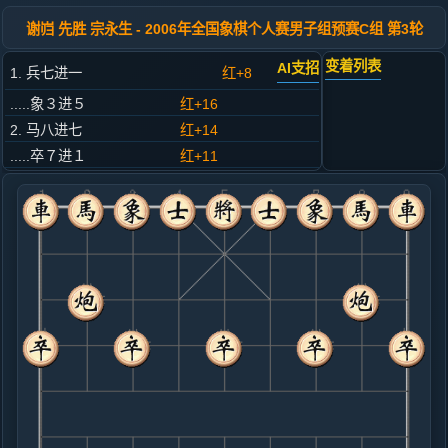
谢岿 先胜 宗永生 - 2006年全国象棋个人赛男子组预赛C组 第3轮
变着列表
AI支招
1. 兵七进一
红+8
.....象３进５
红+16
2. 马八进七
红+14
.....卒７进１
红+11
3. 炮八平九
红+7
.....马２进３
红+29
4. 车九平八
红+16
.....车１平２
红+24
5. 炮二平六
红+22
.....马８进７
红+16
6. 马二进三
红+13
.....马７进６
红+11
车９进１
7. 车八进六
红+0
车一平二
.....砲２平１
红+4
车９进１
8. 车八进三
红+2