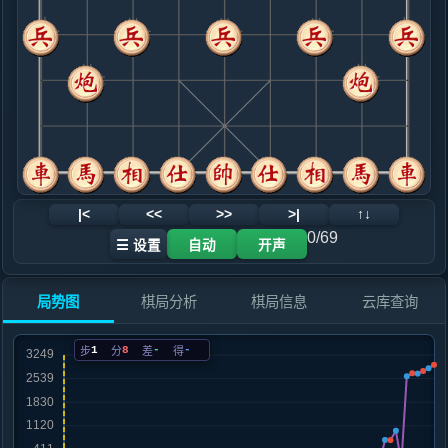
.....马３退２
红+4
9. 车一平二
红+2
车一进一
.....车９进１
红+1
10. 车二进四
红+1
.....砲８平６
红+2
车９平２
11. 炮九进四
黑+3
马七进六
.....马２进３
黑+1
12. 炮九退一
黑+3
炮九退二
|<
<<
>>
>|
↑↓
.....车９平４
红+0
0/69
☰ 设置
自动
开声
13. 仕四进五
红+0
.....车４进３
红+13
车４进５
局势图
棋局分析
棋局信息
云库查询
14. 炮九平四
红+16
.....车４平６
红+17
1
8
-
-
步
分
差
得
15. 兵三进一
红+3
马七进六
.....卒７进１
红+3
16. 车二平三
红+2
.....车６平１
红+3