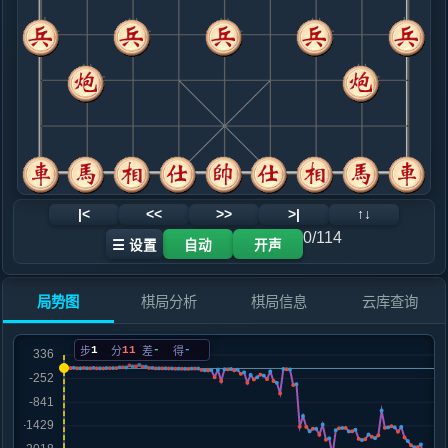
.....卒３进１
红+11
9. 兵七进一
红+10
.....砲８平７
红+29
马８进６
10. 兵三进一
红+30
.....马８进６
红+25
11. 马三进四
红+77
.....车３退１
红+52
12. 马四进六
红+55
|<
<<
>>
>|
↑↓
.....车９平８
红+91
0/114
☰ 设置
自动
开声
13. 车二进九
红+47
.....马６退８
红+47
局势图
棋局分析
棋局信息
云库查询
14. 马六进七
红+15
相七进九
.....砲７平３
红+14
1
11
-
-
步
分
差
得
15. 兵九进一
红+3
相七进九
.....卒１进１
红+4
16. 车九进五
红+3
.....马８进６
红+5
车３进１