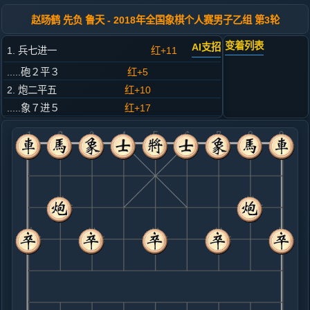
赵旸鹤 先负 鲁天 - 2018年全国象棋个人赛男子乙组 第3轮
变着列表
AI支招
1. 兵七进一
红+11
.....砲２平３
红+5
2. 炮二平五
红+10
.....象７进５
红+17
3. 仕六进五
红+6
.....马２进１
红+5
4. 炮八平六
红+13
.....车１平２
红+7
5. 马八进七
红+6
.....车２进６
红+15
6. 马二进三
红+5
.....车２平３
红+5
7. 车一平二
红+2
兵三进一
.....士６进５
红+11
卒７进１
8. 兵九进一
红+8