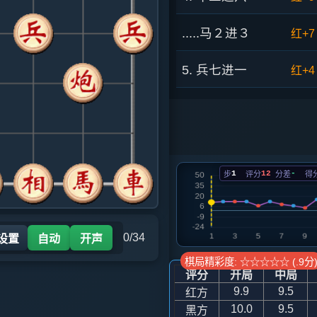
.....马２进３
红+7
5. 兵七进一
红+4
.....象３进５
红+1
6. 马八进七
红+2
1
12
-
步
评分
分差
得
.....砲８平９
红+3
7. 车二进三
红+6
0/34
 设置
自动
开声
.....马７退８
红+6
棋局精彩度: ☆☆☆☆☆ (.9分
评分
开局
中局
8. 车九进一
黑+2
9.9
9.5
红方
10.0
9.5
黑方