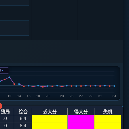
6
马７进６
2
-
分
0
砲２进１
车二平三
)
残局
综合
丢大分
得大分
失机
炮八退一
.0
8.4
.0
8.4