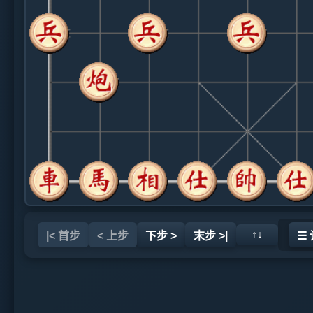
↑↓
|< 首步
< 上步
下步 >
末步 >|
☰