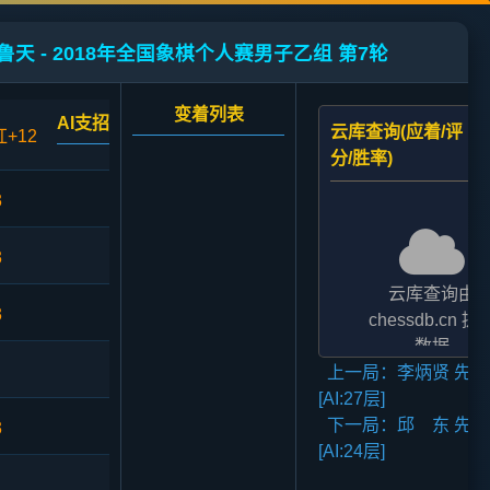
鲁天 - 2018年全国象棋个人赛男子乙组 第7轮
变着列表
AI支招
云库查询(应着/评
红+12
分/胜率)
3
3
云库查询由
3
chessdb.cn 提
数据
上一局：李炳贤 先胜
AI支招,云库应对
[AI:27层]
二者的评分表
下一局：邱 东 先和
法相差2至3倍,
3
[AI:24层]
无碍大局