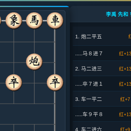
李禹 先和 
1. 炮二平五
.....马８进７
红+1
2. 马二进三
红+1
.....卒７进１
红+1
3. 车一平二
红+7
.....车９平８
红+1
4. 车二进六
红+9