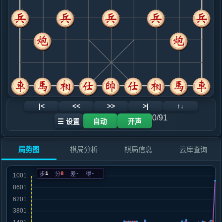
.....士４进５
红+29
马４进６
9. 兵三进一
红+46
.....马７进９
红+47
卒７进１
10. 车九平六
红+24
马七进六
.....砲２平４
红+17
11. 马七进八
红+13
.....车１平３
红+14
12. 车六进五
红+9
炮四进六
|<
<<
>>
>|
↑↓
.....砲９平７
红+7
0/91
☰ 设置
自动
开声
13. 炮四进六
红+7
.....卒７进１
红+8
局势图
棋局分析
棋局信息
云库查询
14. 车三进三
红+4
.....马９进７
红+6
1
8
-
-
步
分
差
得
15. 车三平四
红+9
.....车８进８
红+127
车８进６
16. 炮四平三
红+133
.....象７进９
红+846
车８退２