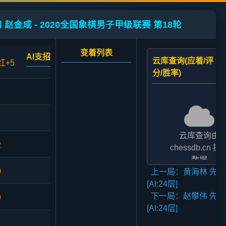
 赵金成 - 2020全国象棋男子甲级联赛 第18轮
变着列表
AI支招
云库查询(应着/评
红+5
分/胜率)
云库查询由
2
chessdb.cn 提
数据
0
上一局：黄海林 先和
AI支招,云库应对
[AI:24层]
二者的评分表
下一局：赵攀伟 先和
法相差2至3倍,
9
[AI:24层]
无碍大局