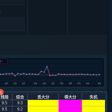
2
马二进一
-
分
马二进四
卒３进１
)
残局
综合
丢大分
得大分
失机
兵三进一
9.5
9.3
9.5
9.2