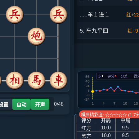
.....车１进１
红+2
5. 车九平四
红+9
.....车１平４
红+8
6. 车四进三
红+5
1
5
-
步
评分
分差
得
.....车４进３
红+5
7. 马二进三
红+0
0/48
 设置
自动
开声
.....象７进５
红+3
棋局精彩度: ☆☆☆☆☆ (1.7分
评分
开局
中局
8. 仕四进五
红+3
10.0
9.5
红方
10.0
9.5
黑方