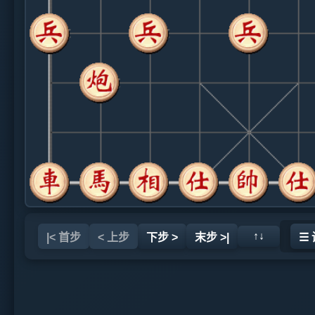
↑↓
|< 首步
< 上步
下步 >
末步 >|
☰