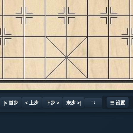
↑↓
|< 首步
< 上步
下步 >
末步 >|
☰ 设置