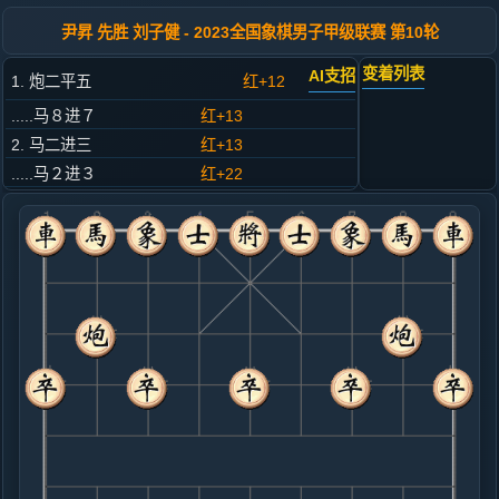
尹昇 先胜 刘子健 - 2023全国象棋男子甲级联赛 第10轮
变着列表
AI支招
1. 炮二平五
红+12
.....马８进７
红+13
2. 马二进三
红+13
.....马２进３
红+22
3. 车一平二
红+15
.....车９平８
红+18
4. 兵七进一
红+7
.....卒７进１
红+11
5. 马八进七
红+17
.....砲２进４
红+8
6. 兵五进一
红+1
兵三进一
.....砲８进４
黑+4
7. 兵五进一
红+3
马七进八
.....士４进５
红+9
8. 兵五平六
红+6