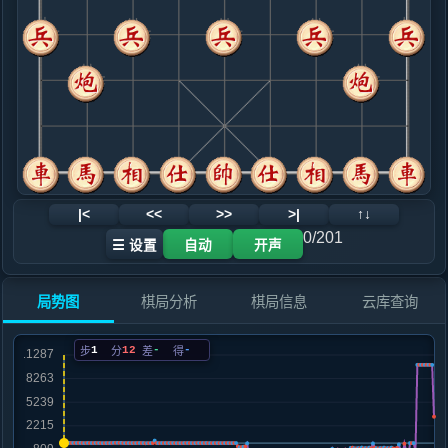
.....象３进５
红+5
9. 仕四进五
红+5
.....砲２平３
红+10
10. 马七进五
红+8
车九平八
.....车１平２
红+5
11. 车九平八
黑+3
.....车２进６
黑+5
12. 兵三进一
黑+3
|<
<<
>>
>|
↑↓
.....砲３平１
红+0
卒７进１
0/201
☰ 设置
自动
开声
13. 兵三进一
红+0
.....象５进７
红+9
砲１平５
局势图
棋局分析
棋局信息
云库查询
14. 马五退七
红+8
.....马７进６
红+26
象７退５
1
12
-
-
步
分
差
得
15. 炮八平九
红+21
马三进四
.....车２进３
红+26
16. 马七退八
红+26
.....马６进４
红+25