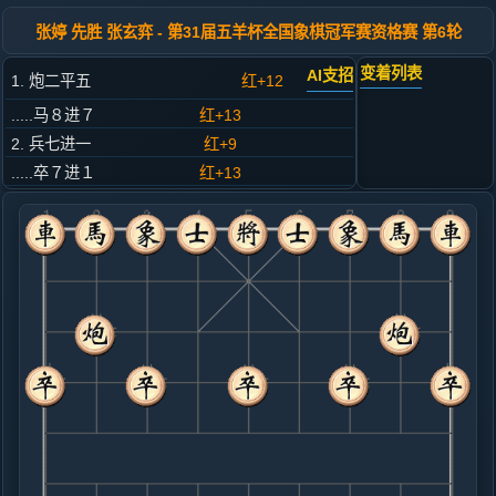
张婷 先胜 张玄弈 - 第31届五羊杯全国象棋冠军赛资格赛 第6轮
变着列表
AI支招
1. 炮二平五
红+12
.....马８进７
红+13
2. 兵七进一
红+9
.....卒７进１
红+13
3. 马八进七
红+8
.....车９平８
红+11
4. 马二进三
红+8
.....马２进３
红+9
5. 车一进一
红+4
.....象３进５
红+2
砲２进４
6. 车一平四
红+5
车一平六
.....砲８进２
红+4
砲８平９
7. 炮八平九
红+0
.....车１平２
红+5
卒３进１
8. 车九平八
红+4
兵五进一