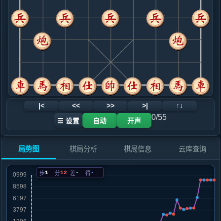
.....卒３进１
红+4
9. 车八进四
红+0
.....卒３进１
红+0
10. 车八平七
红+2
.....马３进４
红+3
11. 兵五进一
红+0
车四平八
.....士４进５
红+1
车２平３
12. 兵三进一
红+0
车四平八
|<
<<
>>
>|
↑↓
.....卒７进１
红+0
0/55
☰ 设置
自动
开声
13. 兵五进一
红+0
.....卒５进１
红+0
局势图
棋局分析
棋局信息
云库查询
14. 马三进五
黑+5
马七进五
.....砲８进１
红+144
卒５进１
1
12
-
-
步
分
差
得
15. 车七平三
红+197
.....马４进３
红+613
砲８退１
16. 炮五平二
红+614
.....砲８平９
红+686