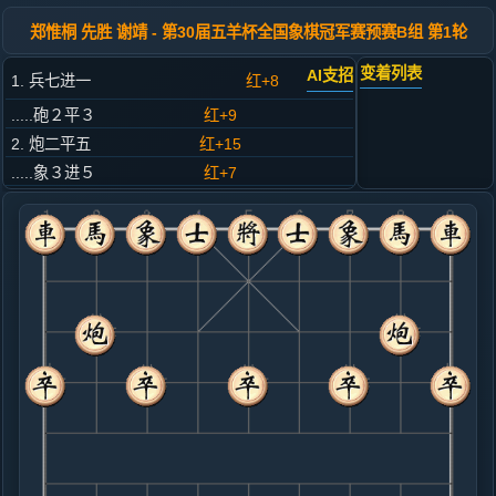
郑惟桐 先胜 谢靖 - 第30届五羊杯全国象棋冠军赛预赛B组 第1轮
变着列表
AI支招
1. 兵七进一
红+8
.....砲２平３
红+9
2. 炮二平五
红+15
.....象３进５
红+7
3. 马二进三
红+4
.....卒３进１
红+12
4. 相七进九
红+3
.....卒３进１
红+6
5. 车一平二
红+6
.....卒３进１
红+13
6. 马八进六
红+1
炮五进四
.....卒３进１
红+3
7. 炮五进四
红+2
.....士６进５
红+19
士４进５
8. 炮八进四
红+15
炮八进二