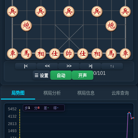
.....马８进７
红+44
马２进４
9. 炮五平六
红+8
炮五退二
.....车９平８
红+9
10. 兵五进一
黑+2
车二进六
.....砲８进４
红+30
马２进１
11. 马六进五
红+10
.....马２进４
红+7
12. 兵五进一
黑+7
车九平八
|<
<<
>>
>|
↑↓
.....卒７进１
黑+1
马４进３
0/101
☰ 设置
自动
开声
13. 兵三进一
黑+217
车九平八
.....砲８退２
黑+40
车１平３
局势图
棋局分析
棋局信息
云库查询
14. 兵五平六
黑+507
仕四进五
.....车１平２
黑+596
1
8
-
-
步
分
差
得
15. 车九平八
黑+578
.....砲８退１
黑+387
16. 炮八进二
黑+576
.....砲８平５
黑+130
马７进８