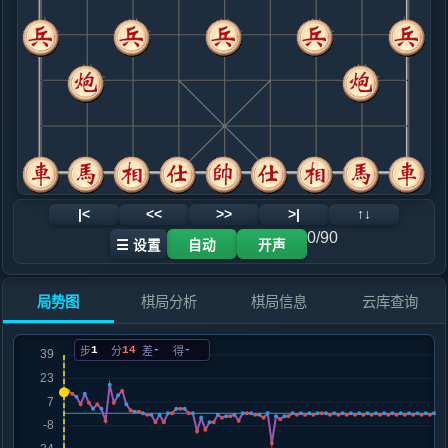
.....车１进２
红+6
9. 车八进一
红+2
.....马３进４
红+1
10. 车一平二
红+1
.....车８进４
红+0
11. 车八平二
黑+1
.....车１退１
黑+1
12. 车二进四
黑+6
车二进六
|<
<<
>>
>|
↑↓
.....马４进３
黑+1
0/90
☰ 设置
自动
开声
13. 兵三进一
黑+6
仕四进五
.....砲２平３
红+0
车１平４
局势图
棋局分析
棋局信息
云库查询
14. 炮五平四
红+0
马三进二
.....马３退４
红+3
车１平４
1
14
-
-
步
分
差
得
15. 相七进五
红+3
.....砲９退１
红+3
卒３进１
16. 兵三平四
红+0
车二退一
.....卒３进１
红+0