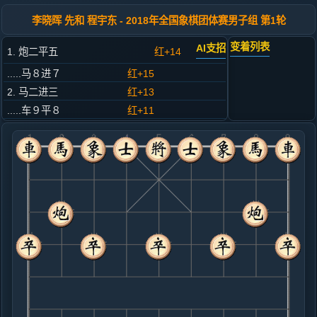
李晓晖 先和 程宇东 - 2018年全国象棋团体赛男子组 第1轮
变着列表
AI支招
1. 炮二平五
红+14
.....马８进７
红+15
2. 马二进三
红+13
.....车９平８
红+11
3. 兵三进一
红+6
.....砲８平９
红+13
4. 马八进七
红+7
.....卒３进１
红+3
5. 炮八进四
红+6
.....马２进３
红+3
6. 车一进一
黑+5
炮八平七
.....车８进４
红+19
马３进２
7. 炮八平三
红+7
.....象７进５
红+12
8. 车九平八
红+15