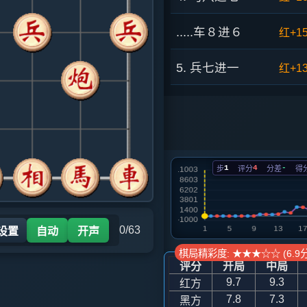
.....车８进６
红+1
5. 兵七进一
红+1
.....车８平７
红+41
6. 马七进六
红+40
1
4
-
步
评分
分差
得
.....马２进１
红+36
7. 马六进四
红+48
0/63
 设置
自动
开声
.....车７退２
红+10
棋局精彩度: ★★★☆☆ (6.9分
评分
开局
中局
8. 马三进二
红+75
9.7
9.3
红方
7.8
7.3
黑方