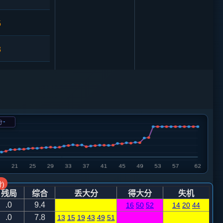
5
3
9
马２进１
0
-
分
2
5
仕四进五
15
车７平６
)
残局
综合
丢大分
得大分
失机
6
.0
9.4
16
50
52
14
20
44
.0
7.8
13
15
19
43
49
51