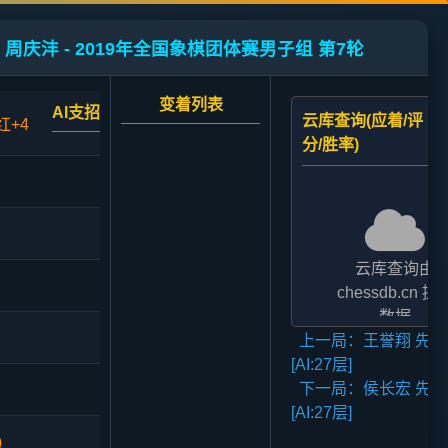
 周庆沣 - 2019年全国象棋团体赛男子组 第7轮
变着列表
AI支招
云库查询(应着/评
红+4
分/胜率)
云库查询由
chessdb.cn 提
数据
上一局：王誉翔 先负
AI支招,云库应对
[AI:27层]
二者的评分表
下一局：侯长宏 先负
法相差2至3倍,
[AI:27层]
无碍大局
0