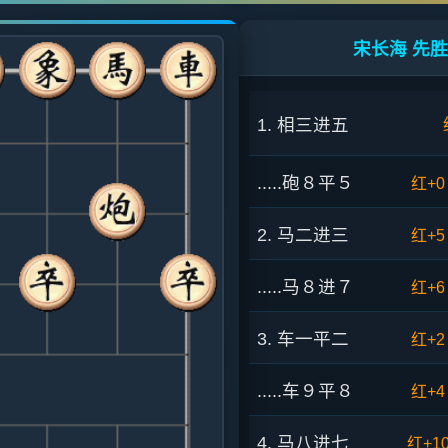
宋长海 先胜
1. 相三进五
.....砲８平５
红+0
2. 马二进三
红+5
.....马８进７
红+6
3. 车一平二
红+2
.....车９平８
红+4
4. 马八进七
红+1