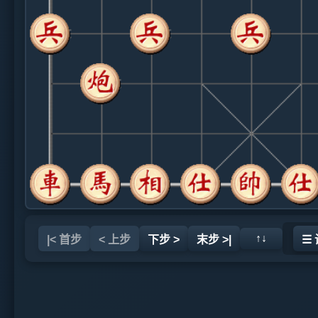
↑↓
|< 首步
< 上步
下步 >
末步 >|
☰