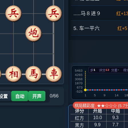
.....马８进９
红+1
5. 车一平六
红+5
.....砲８平６
红+1
6. 车六进五
红+7
1
12
-
步
评分
分差
得
.....车９平８
红+9
7. 马三进四
红+8
0/66
 设置
自动
开声
.....车８进４
红+1
棋局精彩度: ★★☆☆☆ (5.7分
评分
开局
中局
8. 炮二平四
红+1
10.0
9.3
红方
9.9
7.7
黑方