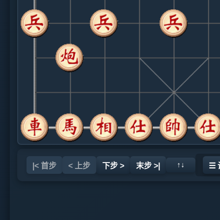
↑↓
|< 首步
< 上步
下步 >
末步 >|
☰