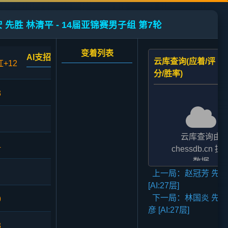
 先胜 林清平 - 14届亚锦赛男子组 第7轮
变着列表
AI支招
云库查询(应着/评
红+12
分/胜率)
3
云库查询由
4
chessdb.cn 提
数据
上一局：赵冠芳 先胜
AI支招,云库应对
[AI:27层]
二者的评分表
下一局：林国炎 先胜
法相差2至3倍,
9
彦 [AI:27层]
无碍大局
3