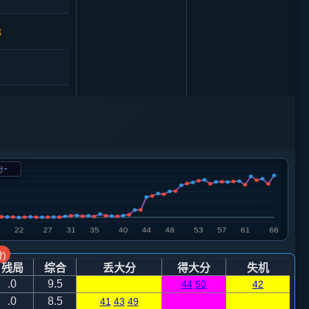
3
1
车９进１
马三进二
-
分
卒７进１
7
车８进６
)
残局
综合
丢大分
得大分
失机
8
.0
9.5
44
50
42
.0
8.5
41
43
49