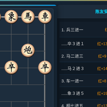
陈友安
1. 兵三进一
.....卒３进１
红+1
2. 马二进三
红+9
.....马２进３
红+1
3. 车一进一
红+8
.....象３进５
红+1
4. 相七进五
红+1