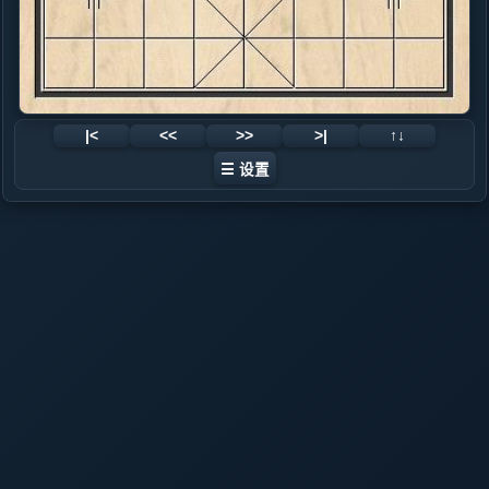
|<
<<
>>
>|
↑↓
☰ 设置