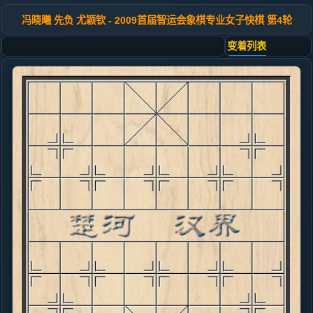
冯晓曦 先负 尤颖钦 - 2009首届智运会象棋专业女子快棋 第4轮
变着列表