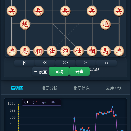
.....马８进９
红+6
9. 车二进三
红+5
.....车１平６
红+5
10. 仕四进五
红+3
仕六进五
.....车６进５
红+18
象３进５
11. 兵七进一
红+19
.....车６平７
红+141
车６退２
12. 兵七进一
红+111
|<
<<
>>
>|
↑↓
.....车７进１
红+89
0/69
☰ 设置
自动
开声
13. 兵七进一
红+72
马七进六
.....马３退５
红+51
局势图
棋局分析
棋局信息
云库查询
14. 炮八进四
红+8
马七进六
.....卒５进１
红+7
1
5
-
-
步
分
差
得
15. 车二平四
红+7
车二平七
.....砲７平８
红+12
16. 车四进四
红+0
车四平二
.....砲２退１
红+0
砲８进７