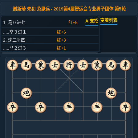
谢新琦 先和 范思远 - 2019第4届智运会专业男子团体 第5轮
变着列表
AI支招
1. 马八进七
红+5
.....卒３进１
红+6
2. 炮二平四
红+3
.....马２进３
红+1
3. 马二进三
红+0
.....马８进９
红+1
4. 车一平二
红+1
.....车９平８
红+0
5. 相七进五
红+0
.....砲８平７
红+0
卒７进１
6. 车二进九
黑+1
.....马９退８
黑+2
7. 车九进一
黑+1
.....车１进１
红+5
卒７进１
8. 车九平二
红+4