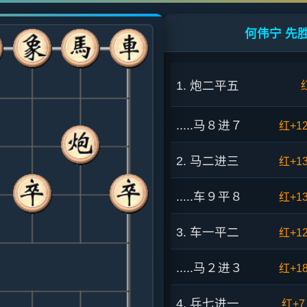
何伟宁 先胜
1. 炮二平五
.....马８进７
红+1
2. 马二进三
红+1
.....车９平８
红+1
3. 车一平二
红+1
.....马２进３
红+1
4. 兵七进一
红+7