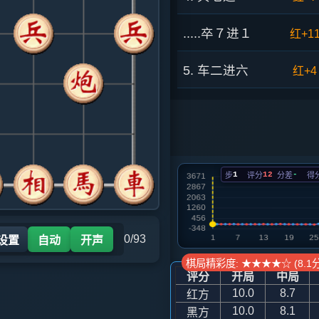
.....卒７进１
红+1
5. 车二进六
红+4
.....马７进６
红+9
6. 马八进七
红+9
1
12
-
步
评分
分差
得
.....车１进１
红+5
7. 兵五进一
红+1
0/93
 设置
自动
开声
.....卒７进１
红+7
棋局精彩度: ★★★★☆ (8.1分
评分
开局
中局
8. 车二平四
红+6
10.0
8.7
红方
10.0
8.1
黑方