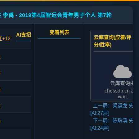
 李禹 - 2019第4届智运会青年男子个人 第7轮
变着列表
AI支招
云库查询(应着/评
红+12
分/胜率)
2
3
云库查询由
3
chessdb.cn 提
数据
2
上一局：梁运龙 先胜
AI支招,云库应对
[AI:27层]
二者的评分表
下一局：陈聆溪 先和
法相差2至3倍,
8
[AI:24层]
无碍大局