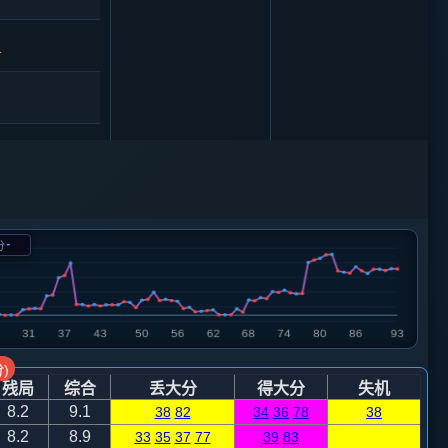
1
-
分
5
炮八平九
)
残局
综合
丢大分
得大分
失机
8.2
9.1
38
82
34
36
78
38
8.2
8.9
33
35
37
77
39
83