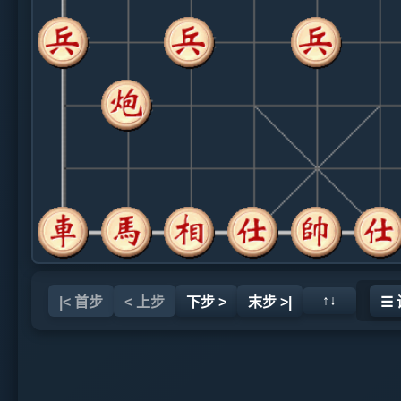
↑↓
|< 首步
< 上步
下步 >
末步 >|
☰