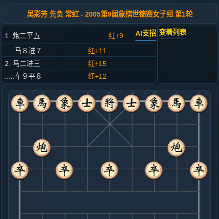
吴彩芳 先负 常虹 - 2005第9届象棋世锦赛女子组 第1轮
变着列表
AI支招
1. 炮二平五
红+9
.....马８进７
红+11
2. 马二进三
红+15
.....车９平８
红+12
3. 车一平二
红+11
.....砲８进４
红+46
4. 马八进七
红+4
.....砲２平５
红+18
5. 兵七进一
红+7
.....马２进３
红+12
砲８平５
6. 车九平八
红+1
兵三进一
.....车１进１
红+116
砲８平５
7. 仕四进五
红+33
兵三进一
.....车１平６
红+285
卒７进１
8. 炮八进四
红+0
兵三进一