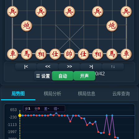
.....车６进４
红+1
9. 相七进九
红+0
.....卒７进１
红+2
车６退１
10. 炮八进三
黑+717
车八进五
.....车６进３
黑+6
马３退２
11. 炮八退八
黑+10
.....车６退２
黑+11
12. 马七进六
黑+314
炮八进二
|<
<<
>>
>|
↑↓
.....车６平７
黑+358
0/42
☰ 设置
自动
开声
13. 炮八进一
黑+1137
马三退一
.....卒７进１
黑+862
砲５进４
局势图
棋局分析
棋局信息
云库查询
14. 炮八平六
黑+1041
炮八平七
.....士６进５
黑+734
卒７平６
1
9
-
-
步
分
差
得
15. 马六进七
黑+1972
车八进五
.....砲５进４
黑+2109
16. 车八进七
黑+2066
兵七进一
.....砲８退４
红+0
砲５退１