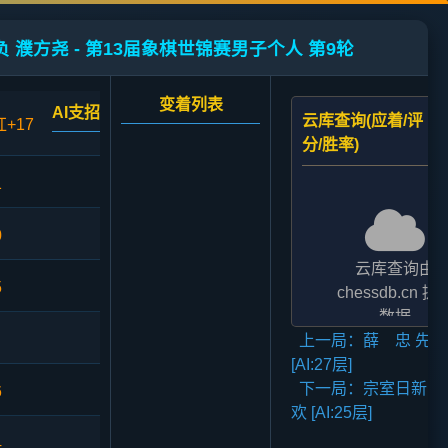
负 濮方尧 - 第13届象棋世锦赛男子个人 第9轮
变着列表
AI支招
云库查询(应着/评
红+17
分/胜率)
1
0
云库查询由
5
chessdb.cn 提
数据
上一局：薛 忠 先胜
AI支招,云库应对
[AI:27层]
二者的评分表
下一局：宗室日新 先
法相差2至3倍,
6
欢 [AI:25层]
无碍大局
4