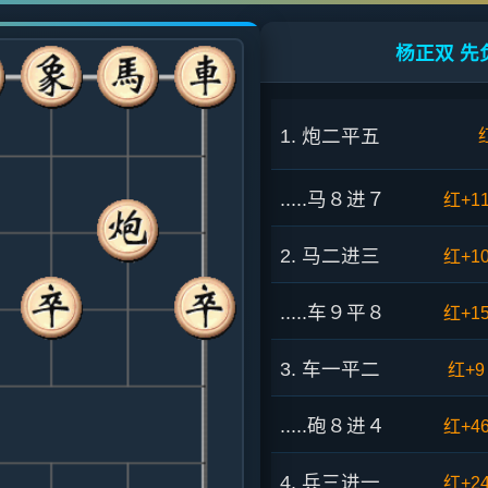
杨正双 先
1. 炮二平五
.....马８进７
红+1
2. 马二进三
红+1
.....车９平８
红+1
3. 车一平二
红+9
.....砲８进４
红+4
4. 兵三进一
红+2